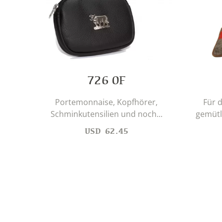
726 0F
Portemonnaise, Kopfhörer,
Für 
Schminkutensilien und noch...
gemütl
USD
62.45