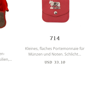
714
E
Kleines, flaches Portemonnaie für
en-
Tab
Münzen und Noten. Schlicht...
ien,...
USD
33.10