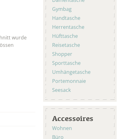
Gymbag
Handtasche
Herrentasche
Hüfttasche
chnitt wurde
rössen
Reisetasche
Shopper
Sporttasche
Umhängetasche
Portemonnaie
Seesack
Accessoires
Wohnen
Büro