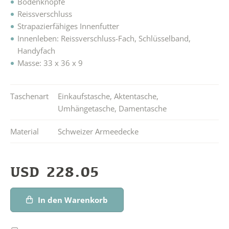
Bodenknöpfe
Reissverschluss
Strapazierfähiges Innenfutter
Innenleben: Reissverschluss-Fach, Schlüsselband,
Handyfach
Masse: 33 x 36 x 9
Taschenart
Einkaufstasche
,
Aktentasche
,
Umhängetasche
,
Damentasche
Material
Schweizer Armeedecke
USD
228.05
In den Warenkorb