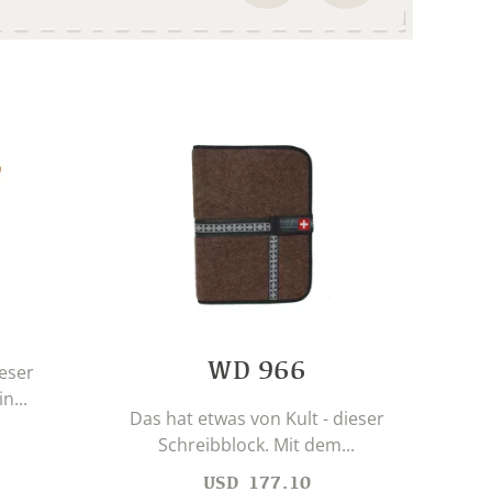
WD 966
ieser
n...
Das hat etwas von Kult - dieser
Schreibblock. Mit dem...
USD
177.10