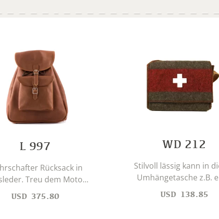
WD 212
L 997
Stilvoll lässig kann in d
rschafter Rücksack in
Umhängetasche z.B. ei
sleder. Treu dem Moto...
USD
138.85
USD
375.80