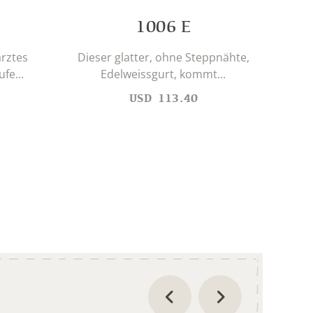
1006 E
Chüe
ärztes
Dieser glatter, ohne Steppnähte,
fe...
Edelweissgurt, kommt...
USD
113.40