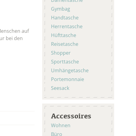
Gymbag
Handtasche
Herrentasche
 Menschen auf
Hüfttasche
ur bei den
Reisetasche
Shopper
Sporttasche
Umhängetasche
Portemonnaie
Seesack
Accessoires
Wohnen
Büro