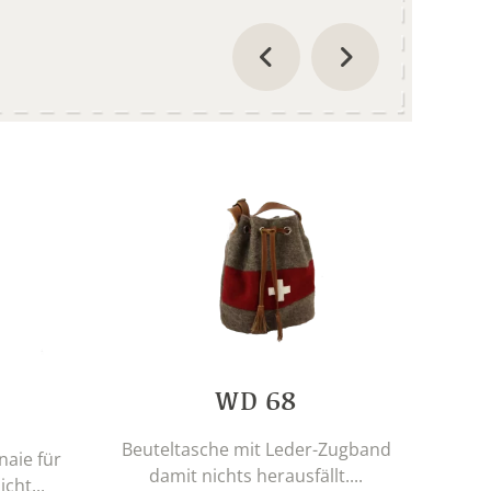
WD 68
Beuteltasche mit Leder-Zugband
Fe
naie für
damit nichts herausfällt....
S
cht...