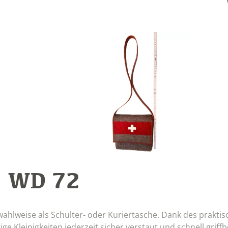
WD 72
:
 wahlweise als Schulter- oder Kuriertasche. Dank des prakti
e Kleinigkeiten jederzeit sicher verstaut und schnell griffb