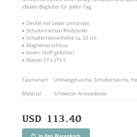
idealer Begleiter für jeden Tag.
Deckel mit Leder umrandet
Schulterriemen Rindsleder
Schulterriemenhöhe ca. 53 cm
Magnetverschluss
Innen: Stoff gefüttert
Masse: 27 x 27x 5
Taschenart
Umhängetasche
,
Schultertasche
,
He
Material
Schweizer Armeedecke
USD
113.40
In den Warenkorb