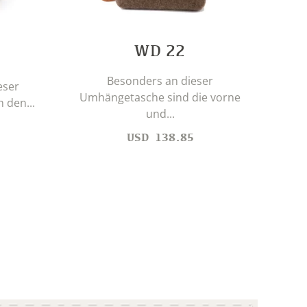
WD 22
Besonders an dieser
eser
Umhängetasche sind die vorne
 den...
und...
H
USD
138.85
imme