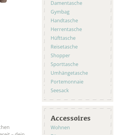
Damentasche
Gymbag
Handtasche
Herrentasche
Hüfttasche
Reisetasche
Shopper
Sporttasche
Umhängetasche
Portemonnaie
Seesack
Accessoires
schen
Wohnen
ereit – dein