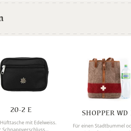
n
20-2 E
SHOPPER WD 
 Hüfttasche mit Edelweiss.
Für einen Stadtbummel o
r Schnappverschluss...