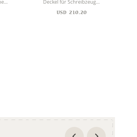
e...
Deckel für Schreibzeug...
B
USD
210.20
dies