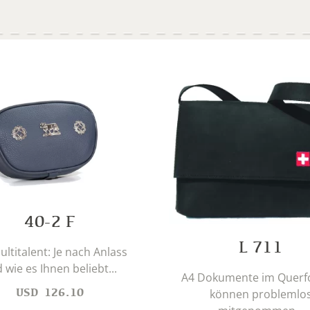
40-2 F
L 711
ultitalent: Je nach Anlass
 wie es Ihnen beliebt...
A4 Dokumente im Querf
USD
126.10
können problemlo