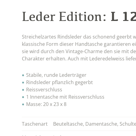
L 1
Leder Edition:
Streichelzartes Rindsleder das schonend geerbt w
klassische Form dieser Handtasche garantieren ein
sie wird durch den Vintage-Charme den sie mit de
Charakter erhalten. Auch mit Lederedelweiss liefer
Stabile, runde Lederträger
Rindsleder pflanzlich gegerbt
Reissverschluss
1 Innentasche mit Reissverschluss
Masse: 20 x 23 x 8
Taschenart
Beuteltasche
,
Damentasche
,
Schult