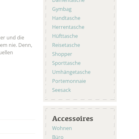
Gymbag
Handtasche
Herrentasche
Hüfttasche
ger und die
dem nie. Denn,
Reisetasche
uellen
Shopper
Sporttasche
Umhängetasche
Portemonnaie
Seesack
Accessoires
Wohnen
Büro