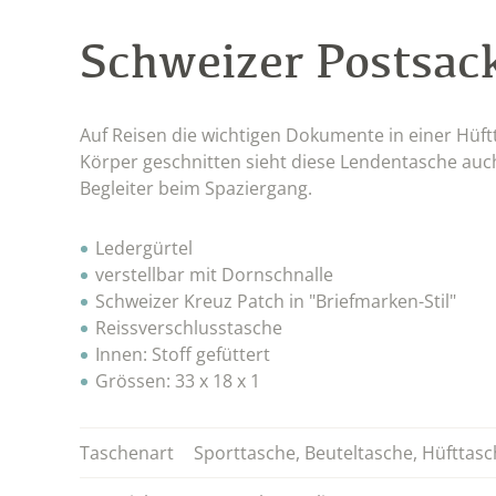
Schweizer Postsac
Auf Reisen die wichtigen Dokumente in einer Hüftt
Körper geschnitten sieht diese Lendentasche auch
Begleiter beim Spaziergang.
Ledergürtel
verstellbar mit Dornschnalle
Schweizer Kreuz Patch in "Briefmarken-Stil"
Reissverschlusstasche
Innen: Stoff gefüttert
Grössen: 33 x 18 x 1
Taschenart
Sporttasche
,
Beuteltasche
,
Hüfttasc