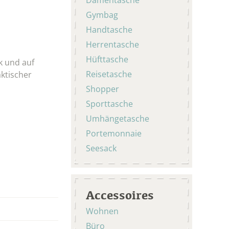
Gymbag
Handtasche
Herrentasche
Hüfttasche
k und auf
Reisetasche
aktischer
Shopper
Sporttasche
Umhängetasche
Portemonnaie
Seesack
Accessoires
Wohnen
Büro