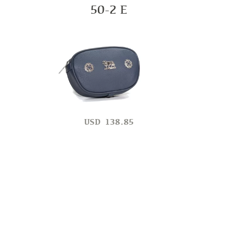
50-2 E
USD
138.85