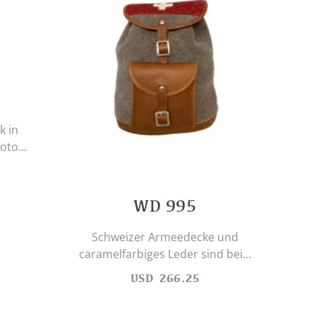
k in
to...
Mi
WD 995
Schweizer Armeedecke und
caramelfarbiges Leder sind bei...
USD
266.25