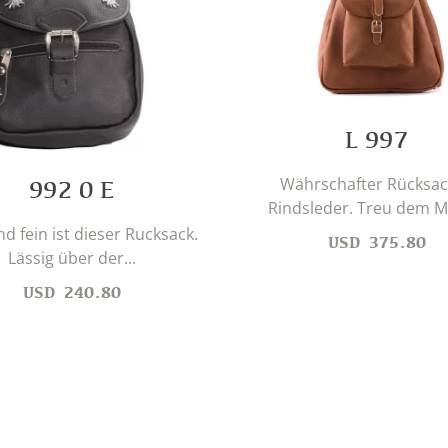
L 997
Währschafter Rücksac
992 0 E
Rindsleder. Treu dem Mo
nd fein ist dieser Rucksack.
USD
375.80
Lässig über der...
USD
240.80