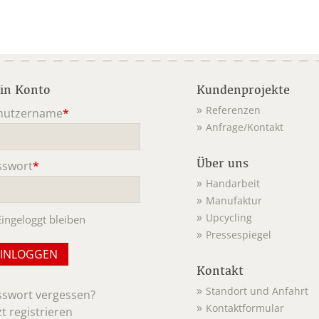
in Konto
Kundenprojekte
Referenzen
nutzername
*
Anfrage/Kontakt
ichtfeld
Über uns
sswort
*
ichtfeld
Handarbeit
Manufaktur
Upcycling
Eingeloggt bleiben
Pressespiegel
Kontakt
Standort und Anfahrt
sswort vergessen?
Kontaktformular
zt registrieren