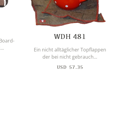
WDH 481
 Board-
Flac
..
e
Ein nicht alltäglicher Topflappen
der bei nicht gebrauch...
USD
57.35