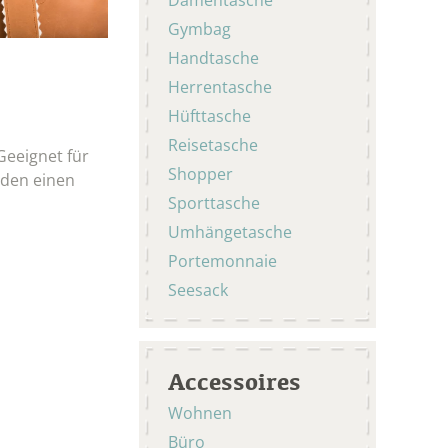
Gymbag
Handtasche
Herrentasche
Hüfttasche
Reisetasche
Geeignet für
Shopper
nden einen
Sporttasche
Umhängetasche
Portemonnaie
Seesack
Accessoires
Wohnen
Büro