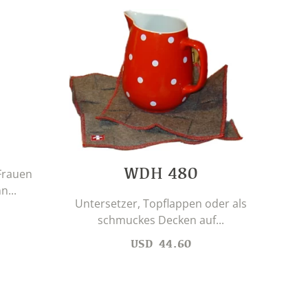
WDH 480
Frauen
n...
Untersetzer, Topflappen oder als
schmuckes Decken auf...
D
USD
44.60