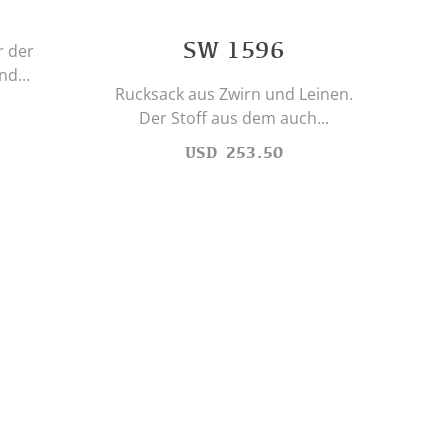
SW 1596
r der
d...
Rucksack aus Zwirn und Leinen.
Der Stoff aus dem auch...
USD
253.50
Ruck