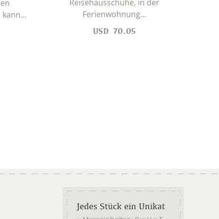
Reisehausschuhe, in der
len
Ferienwohnung...
 kann...
D
USD
70.05
Jedes Stück ein Unikat