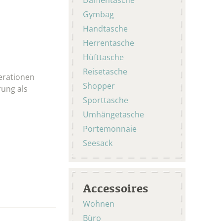
Gymbag
Handtasche
Herrentasche
Hüfttasche
Reisetasche
erationen
Shopper
rung als
Sporttasche
Umhängetasche
Portemonnaie
Seesack
Accessoires
Wohnen
Büro