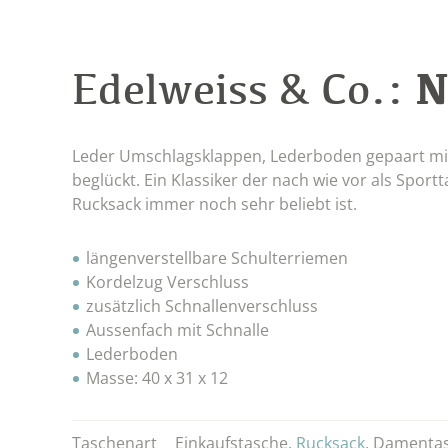
N
Edelweiss & Co.:
Leder Umschlagsklappen, Lederboden gepaart mit 
beglückt. Ein Klassiker der nach wie vor als Spor
Rucksack immer noch sehr beliebt ist.
längenverstellbare Schulterriemen
Kordelzug Verschluss
zusätzlich Schnallenverschluss
Aussenfach mit Schnalle
Lederboden
Masse: 40 x 31 x 12
Taschenart
Einkaufstasche
,
Rucksack
,
Damenta