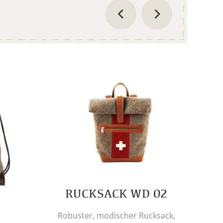
RUCKSACK WD 02
Kle
Robu
Robuster, modischer Rucksack,