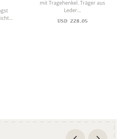
mit Tragehenkel. Träger aus
Leder...
ngst
cht...
USD
228.05