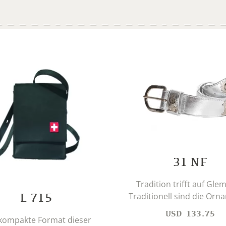
31 NF
Tradition trifft auf Gle
L 715
Traditionell sind die Orna
USD
133.75
kompakte Format dieser