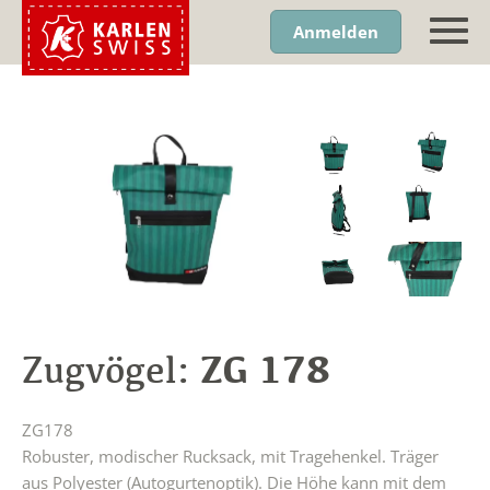
Anmelden
ZG 178
Zugvögel:
ZG178
Robuster, modischer Rucksack, mit Tragehenkel. Träger
aus Polyester (Autogurtenoptik). Die Höhe kann mit dem