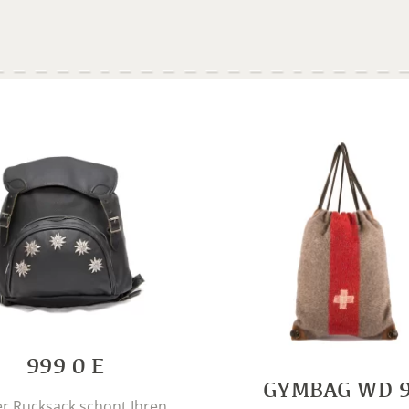
999 0 E
GYMBAG WD 
er Rucksack schont Ihren