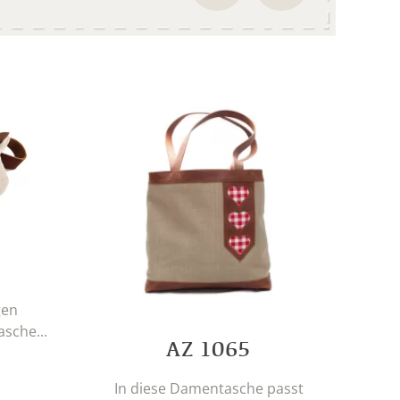
gen
sche...
AZ 1065
In diese Damentasche passt
S