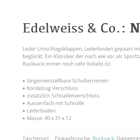
N
Edelweiss & Co.:
Leder Umschlagsklappen, Lederboden gepaart mit 
beglückt. Ein Klassiker der nach wie vor als Spor
Rucksack immer noch sehr beliebt ist.
längenverstellbare Schulterriemen
Kordelzug Verschluss
zusätzlich Schnallenverschluss
Aussenfach mit Schnalle
Lederboden
Masse: 40 x 31 x 12
Taschenart
Einkaufstasche
,
Rucksack
,
Damenta