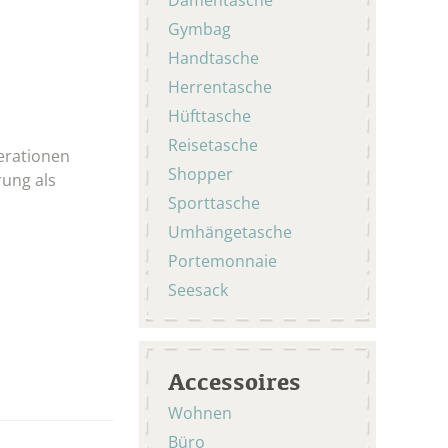
Gymbag
Handtasche
Herrentasche
Hüfttasche
Reisetasche
erationen
Shopper
rung als
Sporttasche
Umhängetasche
Portemonnaie
Seesack
Accessoires
Wohnen
Büro