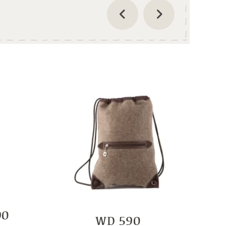
90
WD 590
Klei