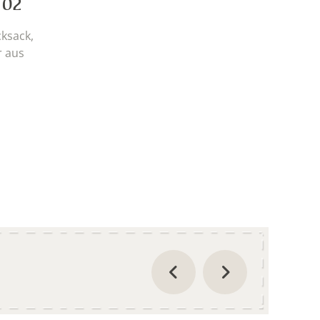
 02
ksack,
r aus