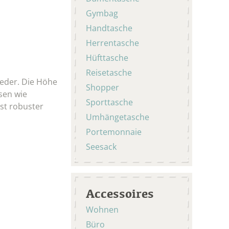
Gymbag
Handtasche
Herrentasche
Hüfttasche
Reisetasche
leder. Die Höhe
Shopper
sen wie
Sporttasche
sst robuster
Umhängetasche
Portemonnaie
Seesack
Accessoires
Wohnen
Büro