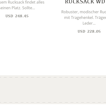
RUCKSACK WD
esem Rucksack findet alles
seinen Platz. Sollte...
Robuster, modischer Ruc
USD
248.45
mit Tragehenkel. Träge
Leder...
USD
228.05