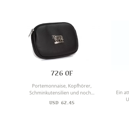
726 0F
Portemonnaise, Kopfhörer,
Ein at
Schminkutensilien und noch...
U
USD
62.45