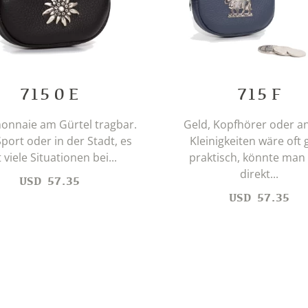
715 0 E
715 F
onnaie am Gürtel tragbar.
Geld, Kopfhörer oder a
port oder in der Stadt, es
Kleinigkeiten wäre oft 
t viele Situationen bei...
praktisch, könnte man 
direkt...
USD
57.35
USD
57.35