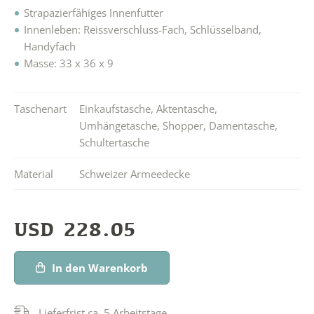
Strapazierfähiges Innenfutter
Innenleben: Reissverschluss-Fach, Schlüsselband,
Handyfach
Masse: 33 x 36 x 9
Taschenart
Einkaufstasche
,
Aktentasche
,
Umhängetasche
,
Shopper
,
Damentasche
,
Schultertasche
Material
Schweizer Armeedecke
USD
228.05
In den Warenkorb
Lieferfrist ca. 5 Arbeitstage.