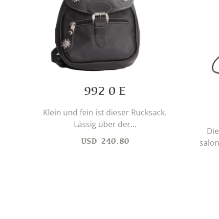
992 0 E
Klein und fein ist dieser Rucksack.
Lässig über der...
Die
USD
240.80
salon