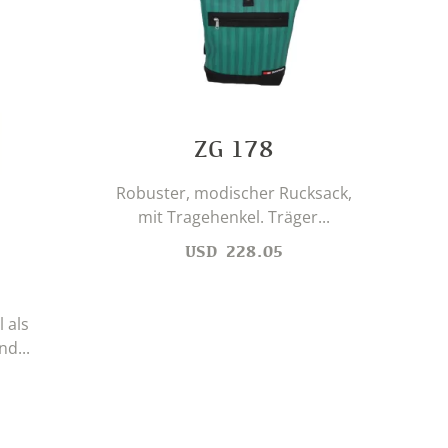
ZG 178
Kle
Robuster, modischer Rucksack,
Robu
mit Tragehenkel. Träger...
USD
228.05
 als
nd...