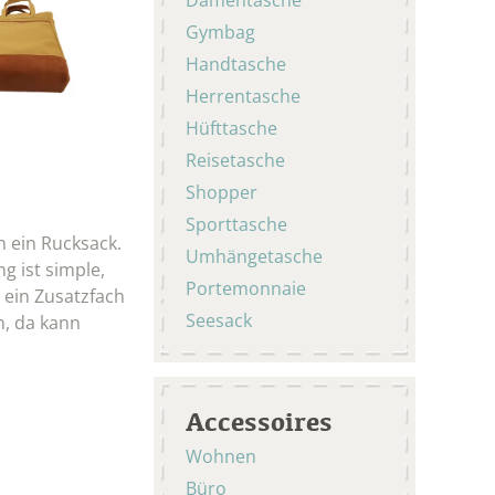
Gymbag
Handtasche
Herrentasche
Hüfttasche
Reisetasche
Shopper
Sporttasche
h ein Rucksack.
Umhängetasche
g ist simple,
Portemonnaie
 ein Zusatzfach
Seesack
n, da kann
Accessoires
Wohnen
Büro