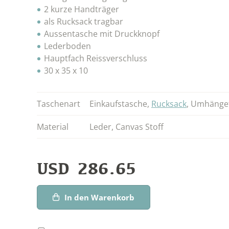
2 kurze Handträger
als Rucksack tragbar
Aussentasche mit Druckknopf
Lederboden
Hauptfach Reissverschluss
30 x 35 x 10
Taschenart
Einkaufstasche
,
Rucksack
,
Umhänge
Material
Leder
,
Canvas Stoff
USD
286.65
In den Warenkorb