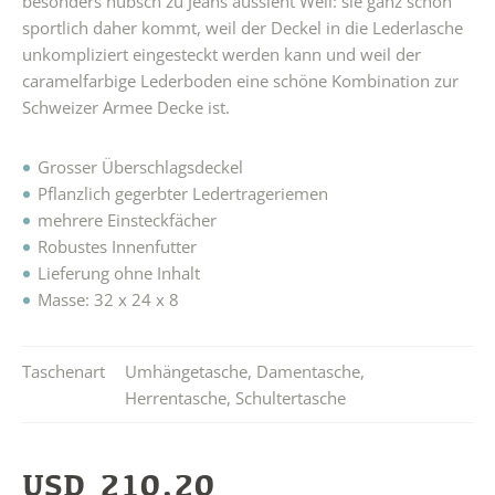
besonders hübsch zu Jeans aussieht Weil: sie ganz schön
sportlich daher kommt, weil der Deckel in die Lederlasche
unkompliziert eingesteckt werden kann und weil der
caramelfarbige Lederboden eine schöne Kombination zur
Schweizer Armee Decke ist.
Grosser Überschlagsdeckel
Pflanzlich gegerbter Ledertrageriemen
mehrere Einsteckfächer
Robustes Innenfutter
Lieferung ohne Inhalt
Masse: 32 x 24 x 8
Taschenart
Umhängetasche
,
Damentasche
,
Herrentasche
,
Schultertasche
USD
210.20